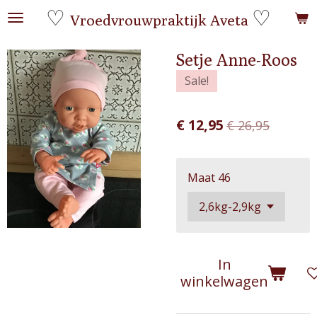
♡
♡
Ga
Vroedvrouwpraktijk Aveta
direct
naar
Setje Anne-Roos
de
Sale!
hoofdinhoud
€ 12,95
€ 26,95
Maat 46
In
winkelwagen