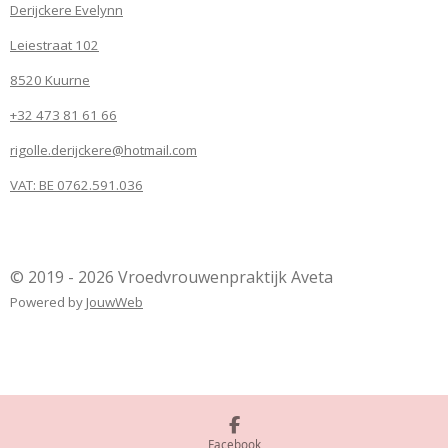
Derijckere Evelynn
Leiestraat 102
8520 Kuurne
+32 473 81 61 66
rigolle.derijckere@hotmail.com
VAT: BE 0762.591.036
© 2019 - 2026 Vroedvrouwenpraktijk Aveta
Powered by
JouwWeb
Facebook