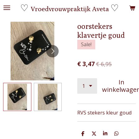
♡
♡
Ga
Vroedvrouwpraktijk Aveta
direct
naar
oorstekers
de
klavertje goud
hoofdinhoud
Sale!
€ 3,47
€ 6,95
In
winkelwage
RVS stekers kleur goud
D
D
S
D