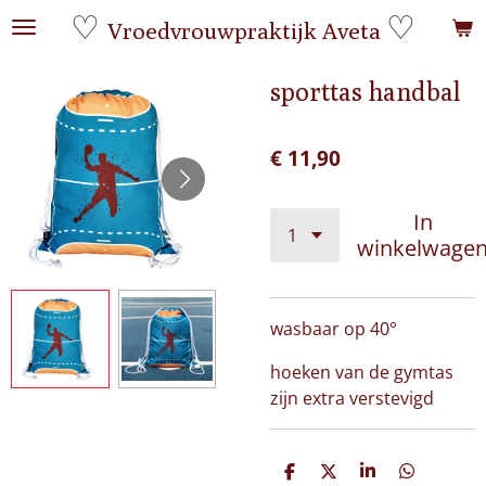
♡
♡
Ga
Vroedvrouwpraktijk Aveta
direct
naar
sporttas handbal
de
hoofdinhoud
€ 11,90
In
winkelwage
wasbaar op 40°
hoeken van de gymtas
zijn extra verstevigd
D
D
S
D