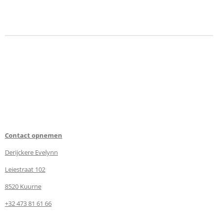
e
e
h
e
l
e
a
l
e
l
r
e
n
e
n
Contact opnemen
Derijckere Evelynn
Leiestraat 102
8520 Kuurne
+32 473 81 61 66