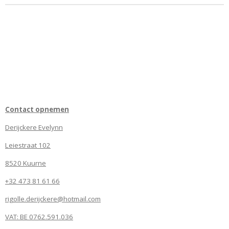
Contact opnemen
Derijckere Evelynn
Leiestraat 102
8520 Kuurne
+32 473 81 61 66
rigolle.derijckere@hotmail.com
VAT: BE 0762.591.036