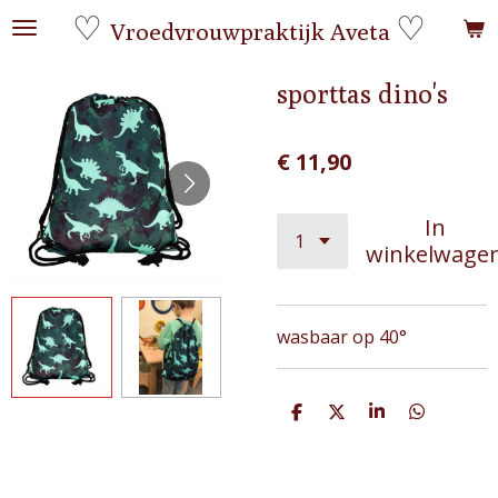
♡
♡
Ga
Vroedvrouwpraktijk Aveta
direct
naar
sporttas dino's
de
hoofdinhoud
€ 11,90
In
winkelwage
wasbaar op 40°
D
D
S
D
e
e
h
e
l
e
a
l
e
l
r
e
n
e
n