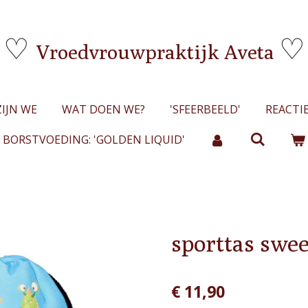
♡
♡
Vroedvrouwpraktijk Aveta
ZIJN WE
WAT DOEN WE?
'SFEERBEELD'
REACTI
BORSTVOEDING: 'GOLDEN LIQUID'
sporttas swe
€ 11,90