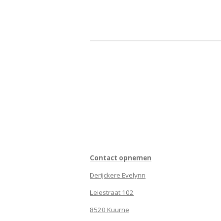
Contact opnemen
Derijckere Evelynn
Leiestraat 102
8520 Kuurne