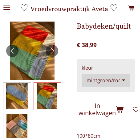
♡
♡
Ga
Vroedvrouwpraktijk Aveta
direct
naar
Babydeken/quilt
de
hoofdinhoud
€ 38,99
kleur
In
winkelwagen
100*80cm